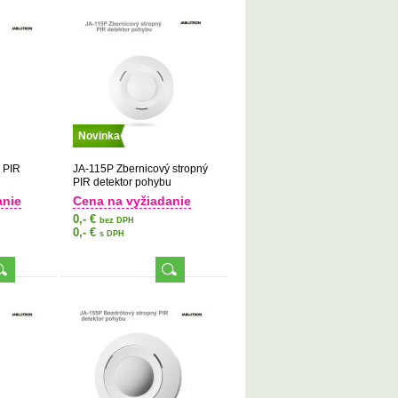
Novinka
 PIR
JA-115P Zbernicový stropný
PIR detektor pohybu
anie
Cena na vyžiadanie
0,- €
bez DPH
0,- €
s DPH