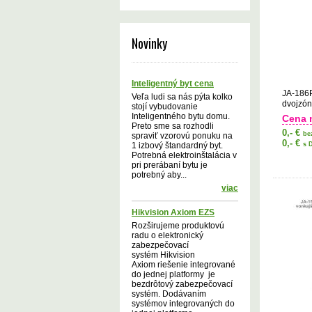
Novinky
Inteligentný byt cena
JA-186
Veľa ludi sa nás pýta kolko
dvojzón
stojí vybudovanie
pohybu
Inteligentného bytu domu.
Cena 
Preto sme sa rozhodli
0,- €
be
spraviť vzorovú ponuku na
0,- €
1 izbový štandardný byt.
s 
Potrebná elektroinštalácia v
pri prerábaní bytu je
potrebný aby...
viac
Hikvision Axiom EZS
Rozširujeme produktovú
radu o elektronický
zabezpečovací
systém Hikvision
Axiom riešenie integrované
do jednej platformy je
bezdrôtový zabezpečovací
systém. Dodávaním
systémov integrovaných do