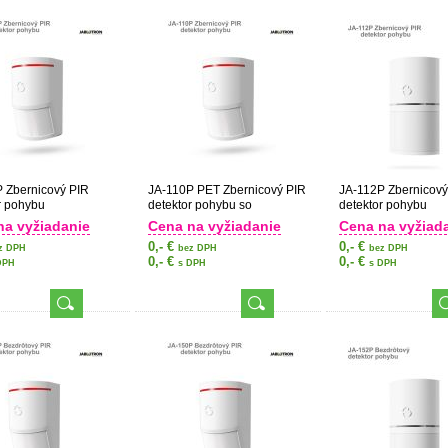
 Zbernicový PIR
JA-110P PET Zbernicový PIR
JA-112P Zbernicový
r pohybu
detektor pohybu so
detektor pohybu
základnou imunitou proti
na vyžiadanie
Cena na vyžiadanie
Cena na vyžiad
zvieratám
0,- €
0,- €
z DPH
bez DPH
bez DPH
0,- €
0,- €
DPH
s DPH
s DPH