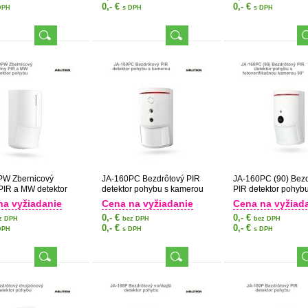
0,- €
0,- €
DPH
s DPH
s DPH
PW Zbernicový
JA-160PC Bezdrôtový PIR
JA-160PC (90) Bezd
PIR a MW detektor
detektor pohybu s kamerou
PIR detektor pohybu
fotoverifikačnou ka
na vyžiadanie
Cena na vyžiadanie
Cena na vyžiad
0,- €
0,- €
z DPH
bez DPH
bez DPH
0,- €
0,- €
DPH
s DPH
s DPH