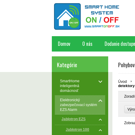
Domov
O nás
Dodanie dostupn
Kategórie
Pohybov
SmartHome
Úvod
inteligentná
detektory
domácnosť
Zoradi
Elektronický
zabezpečovací systém
Výr
EZS Alarm
Jablotron EZS
Zobra
Jablotron 100