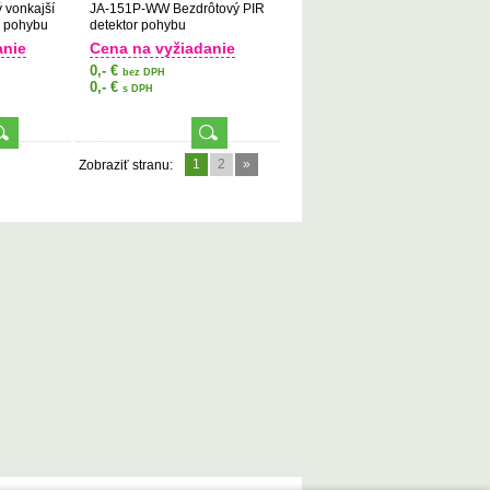
 vonkajší
JA-151P-WW Bezdrôtový PIR
r pohybu
detektor pohybu
anie
Cena na vyžiadanie
0,- €
bez DPH
0,- €
s DPH
1
2
»
Zobraziť stranu: