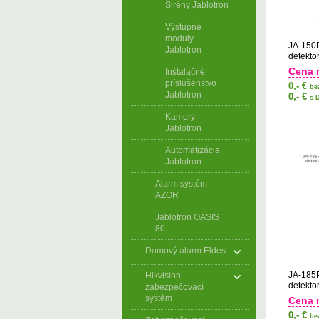
Sirény Jablotron
Výstupné
moduly
JA-150P
Jablotron
detekto
Cena 
Inštalačné
príslušenstvo
0,- €
be
Jablotron
0,- €
s 
Kamery
Jablotron
Automatizácia
Jablotron
Alarm systém
AZOR
Jablotron OASIS
80
Domový alarm Eldes
JA-185P
Hikvision
detekto
zabezpečovací
systém
Cena 
0,- €
be