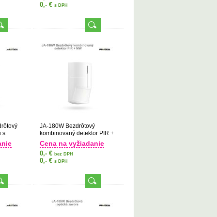
0,- €
s DPH
rôtový
JA-180W Bezdrôtový
 s
kombinovaný detektor PIR +
merou 90°
MW
anie
Cena na vyžiadanie
0,- €
bez DPH
0,- €
s DPH