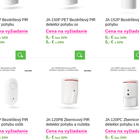
 Bezdrôtový PIR
JA-150P PET Bezdrôtový PIR
JA-152P Bezdrôtový
r pohybu
detektor pohybu so
pohybu
základnou imunitou proti
na vyžiadanie
Cena na vyžiadanie
Cena na vyžiad
zvieratám
0,- €
0,- €
z DPH
bez DPH
bez DPH
0,- €
0,- €
DPH
s DPH
s DPH
 Bezdrôtový PIR
JA-120PB Zbernicový PIR
JA-120PC Zbernico
r pohybu osôb
detektor pohybu a rozbitia
detektor pohybu s 
skla
na vyžiadanie
Cena na vyžiadanie
Cena na vyžiad
0,- €
0,- €
z DPH
bez DPH
bez DPH