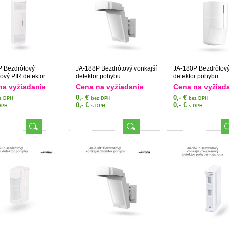
P Bezdrôtový
JA-188P Bezdrôtový vonkajší
JA-180P Bezdrôtov
ový PIR detektor
detektor pohybu
detektor pohybu
na vyžiadanie
Cena na vyžiadanie
Cena na vyžiad
0,- €
0,- €
z DPH
bez DPH
bez DPH
0,- €
0,- €
DPH
s DPH
s DPH