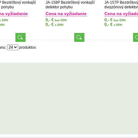
 Bezdrôtový vonkajší
JA-158P Bezdrôtový vonkajší
JA-157P Bezdrôtový
r pohybu
detektor pohybu
dvojzónový detekto
– záclona
na vyžiadanie
Cena na vyžiadanie
Cena na vyžiad
0,- €
0,- €
z DPH
bez DPH
bez DPH
0,- €
0,- €
DPH
s DPH
s DPH
anu:
produktov.