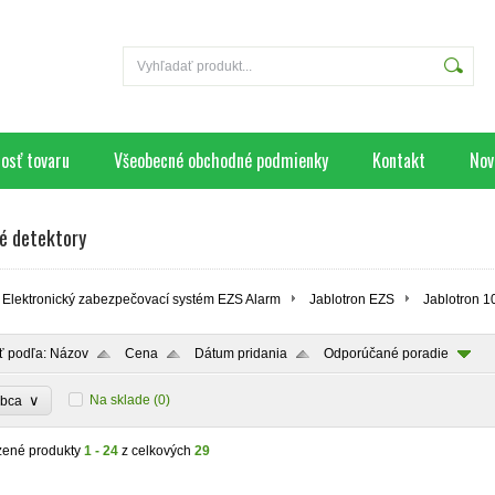
osť tovaru
Všeobecné obchodné podmienky
Kontakt
Nov
é detektory
Elektronický zabezpečovací systém EZS Alarm
Jablotron EZS
Jablotron 1
ť podľa:
Názov
Cena
Dátum pridania
Odporúčané poradie
∨
Na sklade
(0)
obca
zené produkty
1 - 24
z celkových
29