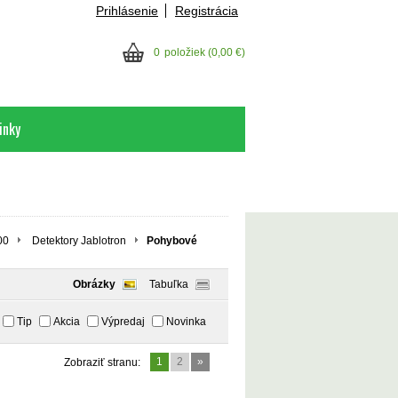
Prihlásenie
Registrácia
0
položiek
(0,00 €)
inky
00
Detektory Jablotron
Pohybové
Obrázky
Tabuľka
Tip
Akcia
Výpredaj
Novinka
1
2
»
Zobraziť stranu: