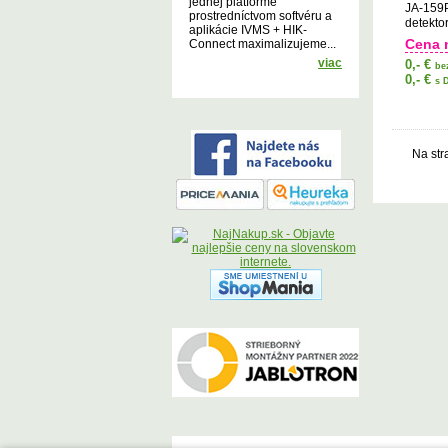
jednej platforme
JA-159P
prostredníctvom softvéru a
detekto
aplikácie IVMS + HIK-
Cena 
Connect maximalizujeme...
viac
0,- €
be
0,- €
s 
Na str