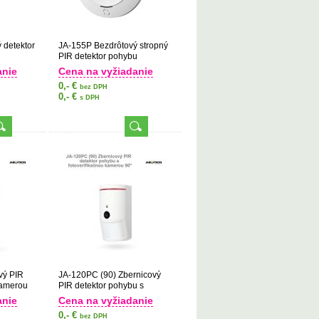
 detektor
JA-155P Bezdrôtový stropný
PIR detektor pohybu
anie
Cena na vyžiadanie
0,- €
bez DPH
0,- €
s DPH
vý PIR
JA-120PC (90) Zbernicový
kamerou
PIR detektor pohybu s
fotoverifikačnou kamerou 90°
anie
Cena na vyžiadanie
0,- €
bez DPH