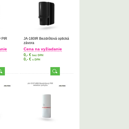
ý PIR
JA-180IR Bezdrôtová optická
závora
anie
Cena na vyžiadanie
0,- €
bez DPH
0,- €
s DPH