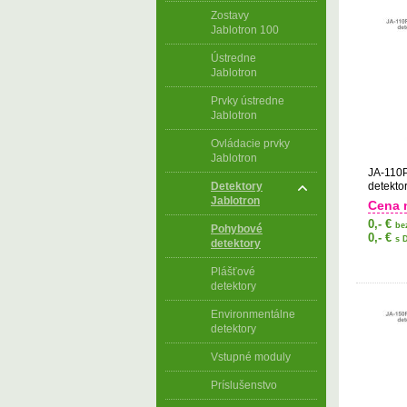
Zostavy
Jablotron 100
Ústredne
Jablotron
Prvky ústredne
Jablotron
Ovládacie prvky
Jablotron
JA-110P
Detektory
detekto
Jablotron
Cena 
0,- €
be
Pohybové
0,- €
s 
detektory
Plášťové
detektory
Environmentálne
detektory
Vstupné moduly
Príslušenstvo