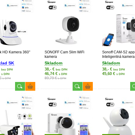
k HD Kamera 360°
SONOFF Cam Slim WiFi
Sonoff CAM-S2 app
kamera
Inteligentná kamera
kompatibilná s apli
klad SK
Skladom
Skladom
eWeLink, 1080p
€
38,- €
38,- €
bez DPH
bez DPH
bez DPH
€
46,74 €
45,60 €
s DPH
s DPH
s DPH
 €
89,79 €
s DPH
s DPH