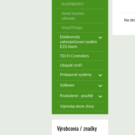
RASPBERRY
Smart Garden
záhrada
Na str
SmartThings
Elektronický
zabezpečovací systém
EZS Alarm
TECH Controllers
Ubiquiti UniFi
Prístupové systémy
Software
Rozbalené - použité
Výpredaj akcie zľavy
Výrobcovia / značky