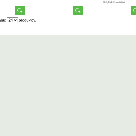
83,64 €
s DPH
anu:
produktov.