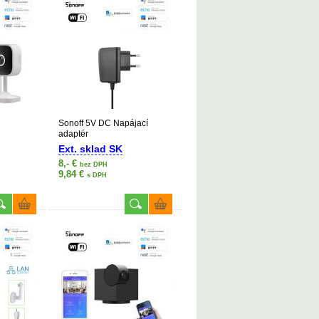
Sonoff 5V DC Napájací
adaptér
káciou
Ext. sklad SK
8,- €
bez DPH
9,84 €
s DPH