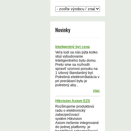
Novinky
Inteligentný byt cena
Veľa ludi sa nás pýta kolko
stojí vybudovanie
Inteligentného bytu domu.
Preto sme sa rozhodli
spraviť vzorovú ponuku na
1 izbový štandardný byt.
Potrebná elektroinštalácia v
pri prerábaní bytu je
potrebný aby...
viac
Hikvision Axiom EZS
Rozširujeme produktovú
radu o elektronický
zabezpečovací
systém Hikvision
Axiom riešenie integrované
do jednej platformy je