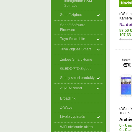
Inteligentné GSM
Novin
Spínače
eWeLin
Sonoff zigbee
Kamera
Na do
Sonoff Software
Firmware
87,50 
107,63
Tuya Smart Life
123,- €
Tuya ZigBee Smart
Zigbee Smart Home
GLEDOPTO Zigbee
Shelly smart produkty
AQARA smart
Broadlink
Z-Wave
eWelin
1080p
Livolo vypínače
Archí
0,- €
be
WiFi otváranie okien
0,- €
s 