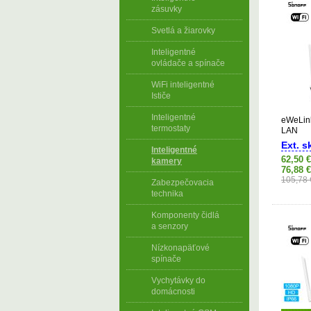
zásuvky
Svetlá a žiarovky
Inteligentné
ovládače a spínače
WiFi inteligentné
Ističe
Inteligentné
eWeLin
termostaty
LAN
Ext. s
Inteligentné
62,50 
kamery
76,88 
105,78
Zabezpečovacia
technika
Komponenty čidlá
a senzory
Nízkonapäťové
spínače
Vychytávky do
domácnosti