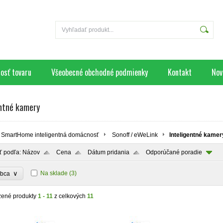
osť tovaru
Všeobecné obchodné podmienky
Kontakt
Nov
entné kamery
SmartHome inteligentná domácnosť
Sonoff / eWeLink
Inteligentné kamer
ť podľa:
Názov
Cena
Dátum pridania
Odporúčané poradie
∨
Na sklade
(3)
obca
zené produkty
1 - 11
z celkových
11