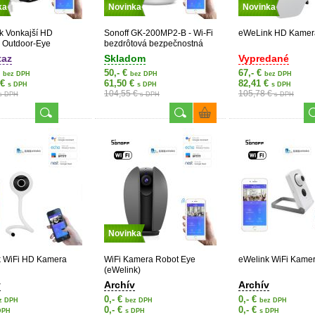
ka
Novinka
Novinka
k Vonkajší HD
Sonoff GK-200MP2-B - Wi-Fi
eWeLink HD Kamer
 Outdoor-Eye
bezdrôtová bezpečnostná
kamera
taz
Skladom
Vypredané
€
50,- €
67,- €
bez DPH
bez DPH
bez DPH
 €
61,50 €
82,41 €
s DPH
s DPH
s DPH
104,55 €
105,78 €
s DPH
s DPH
s DPH
Novinka
k WiFi HD Kamera
WiFi Kamera Robot Eye
eWelink WiFi Kame
(eWelink)
v
Archív
Archív
0,- €
0,- €
z DPH
bez DPH
bez DPH
0,- €
0,- €
DPH
s DPH
s DPH