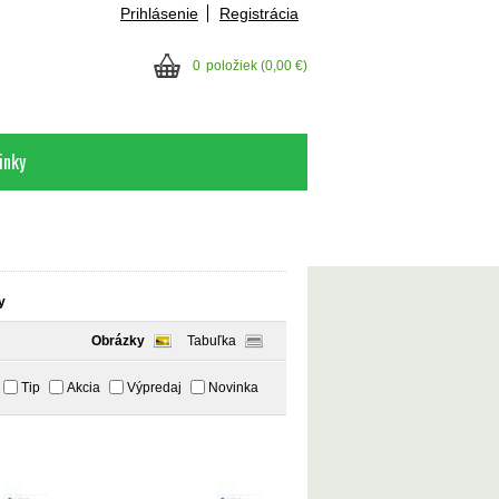
Prihlásenie
Registrácia
0
položiek
(0,00 €)
inky
y
Obrázky
Tabuľka
Tip
Akcia
Výpredaj
Novinka