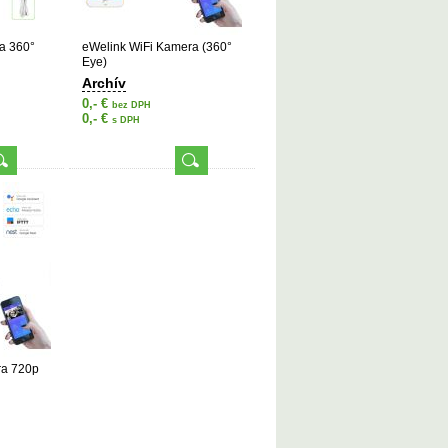
a 360°
eWelink WiFi Kamera (360°
Eye)
Archív
0,- €
bez DPH
0,- €
s DPH
ra 720p