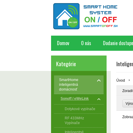
Domov
O nás
Dodanie dostupn
Kategórie
Intelig
SmartHome
Úvod
inteligentná
domácnosť
Zoradi
Sonoff / eWeLink
Výr
Dotykové vypínače
Zobra
RF 433MHz
Vypínače
Inteligentné