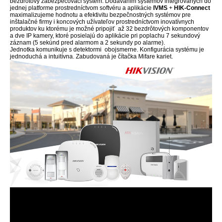
bezdrôtový zabezpečovací systém. Dodávaním systémov integrovaných do
jednej platforme prostredníctvom softvéru a aplikácie
IVMS
+
HIK-Connect
maximalizujeme hodnotu a efektivitu bezpečnostných systémov pre
inštalačné firmy i koncových užívateľov prostredníctvom inovatívnych
produktov ku ktorému je možné pripojiť až 32 bezdrôtových komponentov
a dve IP kamery, ktoré posielajú do aplikácie pri poplachu 7 sekundový
záznam (5 sekúnd pred alarmom a 2 sekundy po alarme).
Jednotka komunikuje s detektormi obojsmerne. Konfigurácia systému je
jednoduchá a intuitívna. Zabudovaná je čítačka Mifare kariet.