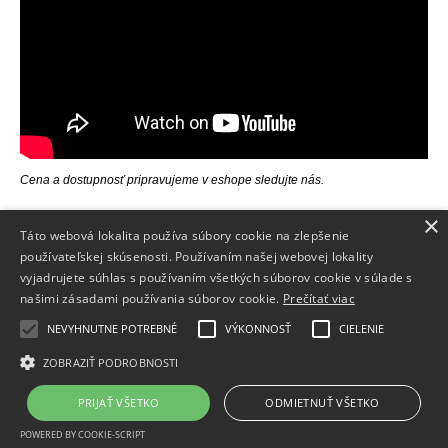
Cena a dostupnosť pripravujeme v eshope sledujte nás.
×
Táto webová lokalita používa súbory cookie na zlepšenie
používateľskej skúsenosti. Používaním našej webovej lokality
INFORMÁCIE
vyjadrujete súhlas s používaním všetkých súborov cookie v súlade s
VŠETKO O NÁKUPE
našimi zásadami používania súborov cookie.
Prečítať viac
ZÁKAZNÍCKA ZÓNA
NEVYHNUTNE POTREBNÉ
VÝKONNOSŤ
CIELENIE
KONTAKT
ZOBRAZIŤ PODROBNOSTI
PRIJAŤ VŠETKO
ODMIETNUŤ VŠETKO
Copyright 2018 - 2026 © SmartOnOff
Tvorba webshopu - Atomer.sk
POWERED BY COOKIE-SCRIPT
Inteligentný domáci systém ON/OFF