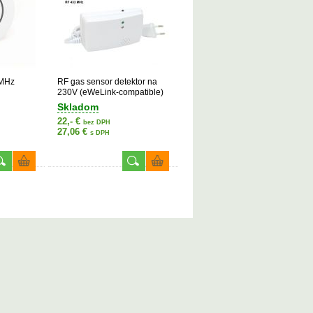
3MHz
RF gas sensor detektor na
230V (eWeLink-compatible)
Skladom
22,- €
bez DPH
27,06 €
s DPH