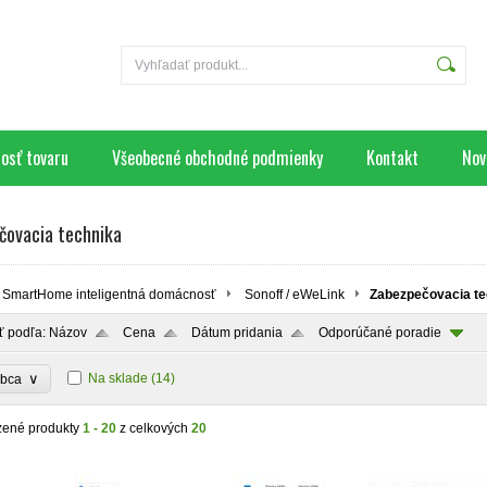
osť tovaru
Všeobecné obchodné podmienky
Kontakt
Nov
čovacia technika
SmartHome inteligentná domácnosť
Sonoff / eWeLink
Zabezpečovacia te
ť podľa:
Názov
Cena
Dátum pridania
Odporúčané poradie
∨
Na sklade
(14)
obca
zené produkty
1 - 20
z celkových
20