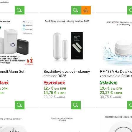
€
s DPH
onoff Alarm Set
Bezdrôtový dverový - okenný
RF 433MHz Detekto
detektor D026
zaplavenia a úniku
dané
Vypredané
Skladom
12,- €
19,- €
z DPH
bez DPH
bez DPH
14,76 €
23,37 €
DPH
s DPH
s DPH
23,92 €
30,75 €
s DPH
s DPH