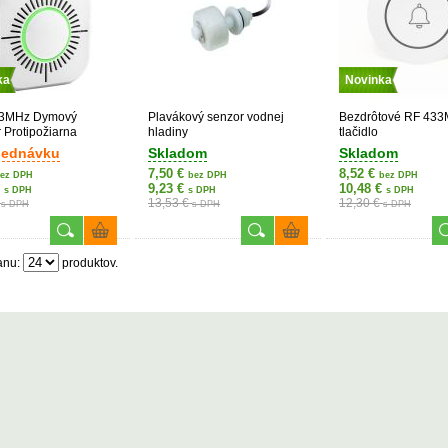
ka
Novinka
33MHz Dymový
Plavákový senzor vodnej
Bezdrôtové RF 43
r Protipožiarna
hladiny
tlačidlo
a
jednávku
Skladom
Skladom
7,50 €
8,52 €
ez DPH
bez DPH
bez DPH
€
9,23 €
10,48 €
s DPH
s DPH
s DPH
€
13,53 €
12,30 €
s DPH
s DPH
s DPH
anu:
produktov.