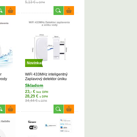
5,13 €
s DPH
Novinka
r
WiFi 433MHz inteligentný
 vody
Zaplavový detektor úniku
vody
Skladom
23,- €
bez DPH
28,29 €
s DPH
34,44 €
s DPH