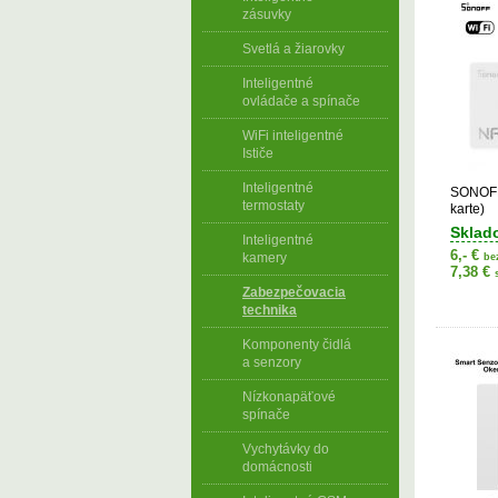
zásuvky
Svetlá a žiarovky
Inteligentné
ovládače a spínače
WiFi inteligentné
Ističe
Inteligentné
SONOFF
termostaty
karte)
Sklad
Inteligentné
6,- €
kamery
be
7,38 €
Zabezpečovacia
technika
Komponenty čidlá
a senzory
Nízkonapäťové
spínače
Vychytávky do
domácnosti