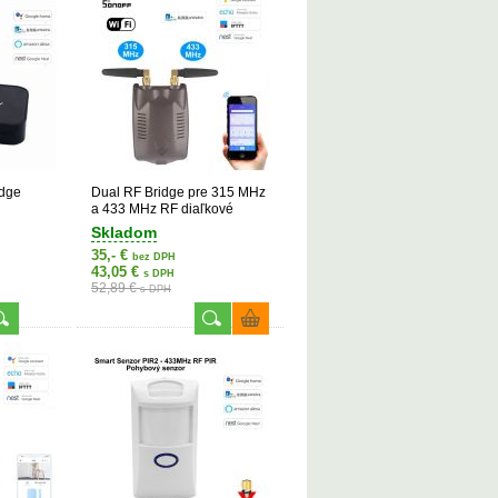
idge
Dual RF Bridge pre 315 MHz
a 433 MHz RF diaľkové
ovládače (eWelink)
Skladom
35,- €
bez DPH
43,05 €
s DPH
52,89 €
s DPH