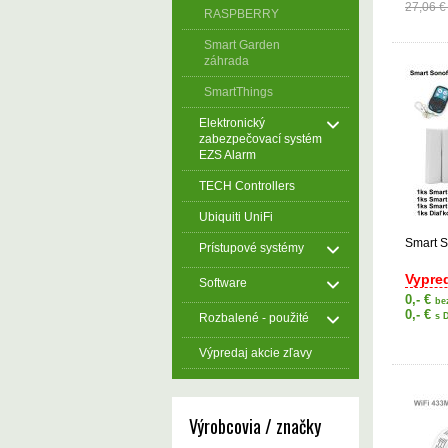
27,06 
RASPBERRY
Smart Garden
záhrada
SmartThings
Elektronický
zabezpečovací systém
EZS Alarm
TECH Controllers
Ubiquiti UniFi
Smart S
Prístupové systémy
Vypre
Software
0,- €
be
0,- €
Rozbalené - použité
s 
Výpredaj akcie zľavy
Výrobcovia / značky