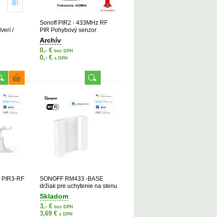
i
Sonoff PIR2 - 433MHz RF
verí /
PIR Pohybový senzor
Archív
0,- €
bez DPH
0,- €
s DPH
e PIR3-RF
SONOFF RM433 -BASE
držiak pre uchytenie na stenu
Skladom
3,- €
bez DPH
3,69 €
s DPH