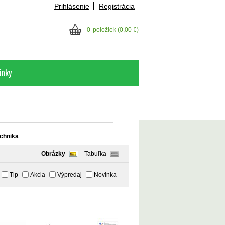
Prihlásenie
Registrácia
0
položiek
(0,00 €)
inky
chnika
Obrázky
Tabuľka
Tip
Akcia
Výpredaj
Novinka