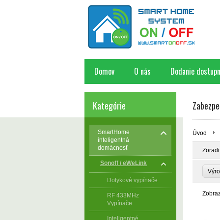
Domov
O nás
Dodanie dostupn
Kategórie
Zabezpe
SmartHome
Úvod
inteligentná
domácnosť
Zoradi
Sonoff / eWeLink
Výr
Dotykové vypínače
Zobra
RF 433MHz
Vypínače
Inteligentné