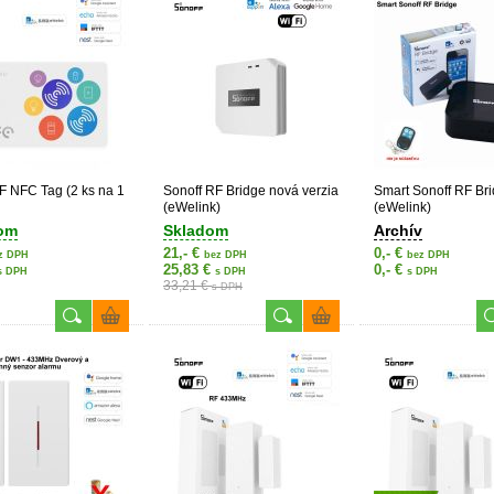
 NFC Tag (2 ks na 1
Sonoff RF Bridge nová verzia
Smart Sonoff RF Br
(eWelink)
(eWelink)
om
Skladom
Archív
21,- €
0,- €
z DPH
bez DPH
bez DPH
25,83 €
0,- €
s DPH
s DPH
s DPH
33,21 €
s DPH