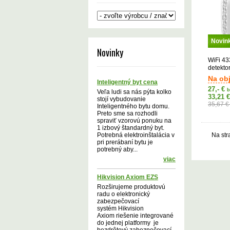
Novin
Novinky
WiFi 4
detekto
ochran
Na ob
Inteligentný byt cena
27,- €
b
Veľa ludi sa nás pýta kolko
33,21 
stojí vybudovanie
35,67 
Inteligentného bytu domu.
Preto sme sa rozhodli
spraviť vzorovú ponuku na
1 izbový štandardný byt.
Potrebná elektroinštalácia v
Na str
pri prerábaní bytu je
potrebný aby...
viac
Hikvision Axiom EZS
Rozširujeme produktovú
radu o elektronický
zabezpečovací
systém Hikvision
Axiom riešenie integrované
do jednej platformy je