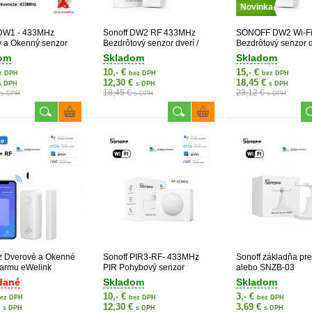
Novinka
 DW1 - 433MHz
Sonoff DW2 RF 433MHz
SONOFF DW2 Wi-F
 a Okenný senzor
Bezdrôtový senzor dverí /
Bezdrôtový senzor d
okien
okien
om
Skladom
Skladom
10,- €
15,- €
z DPH
bez DPH
bez DPH
12,30 €
18,45 €
s DPH
s DPH
s DPH
€
18,45 €
23,12 €
s DPH
s DPH
s DPH
 Dverové a Okenné
Sonoff PIR3-RF- 433MHz
Sonoff základňa pr
larmu eWelink
PIR Pohybový senzor
alebo SNZB-03
dané
Skladom
Skladom
10,- €
3,- €
ez DPH
bez DPH
bez DPH
€
12,30 €
3,69 €
s DPH
s DPH
s DPH