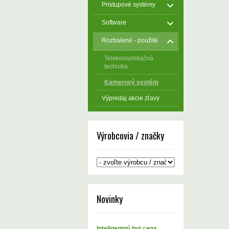
Prístupové systémy
Software
Rozbalené - použité
Telekomunikačná
technika
Kamerový systém
Výpredaj akcie zľavy
Výrobcovia / značky
Novinky
Inteligentný byt cena