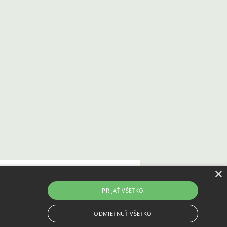
×
KONTAKT
Kontaktné údaje
Zásady používania cookies
PRIJAŤ VŠETKO
Vrátenie tovaru do 14 dní
ODMIETNUŤ VŠETKO