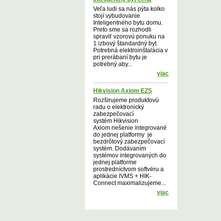
Veľa ludi sa nás pýta kolko
stojí vybudovanie
Inteligentného bytu domu.
Preto sme sa rozhodli
spraviť vzorovú ponuku na
1 izbový štandardný byt.
Potrebná elektroinštalácia v
pri prerábaní bytu je
potrebný aby...
viac
Hikvision Axiom EZS
Rozširujeme produktovú
radu o elektronický
zabezpečovací
systém Hikvision
Axiom riešenie integrované
do jednej platformy je
bezdrôtový zabezpečovací
systém. Dodávaním
systémov integrovaných do
jednej platforme
prostredníctvom softvéru a
aplikácie IVMS + HIK-
Connect maximalizujeme...
viac