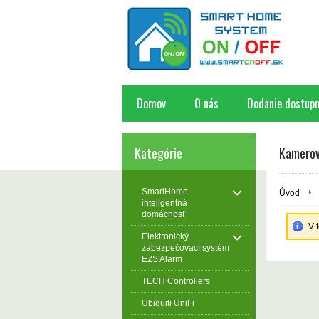
Domov
O nás
Dodanie dostupn
Kategórie
Kamerov
SmartHome
Úvod
inteligentná
domácnosť
V 
Elektronický
zabezpečovací systém
EZS Alarm
TECH Controllers
Ubiquiti UniFi