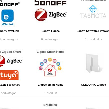
noff / eWeLink
Sonoff zigbee
Sonoff Software Firmwar
3 podkategórií
6 podkategórií
11 produktov
a ZigBee Smart
Zigbee Smart Home
GLEDOPTO Zigbee
 podkategórií
1 produkt