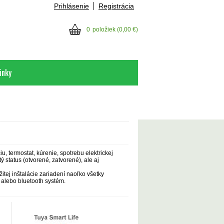
Prihlásenie
Registrácia
0
položiek
(0,00 €)
inky
, termostat, kúrenie, spotrebu elektrickej
ý status (otvorené, zatvorené),
ale aj
itej inštalácie zariadení naoľko všetky
t alebo bluetooth systém.