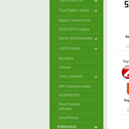
Tuya Smart Life
Tuya ZigBee Smart
Zigbee Smart Home
GLEDOPTO Zigbee
So
Shelly smart produkty
1
AQARA smart
Broadlink
Z-Wave
Livolo vypínače
WiFi otváranie okien
RASPBERRY
Tuy
Smart Garden
záhrada
8
SmartThings
Elektronický