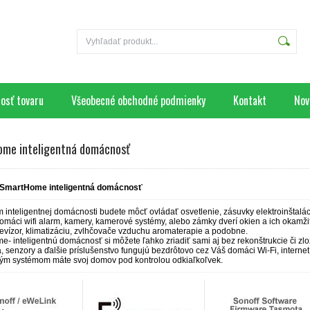
osť tovaru
Všeobecné obchodné podmienky
Kontakt
Nov
me inteligentná domácnosť
SmartHome inteligentná domácnosť
 inteligentnej domácnosti budete môcť ovládať osvetlenie, zásuvky elektroinštaláciu
omáci wifi alarm, kamery, kamerové systémy, alebo zámky dverí okien a ich okamžit
levízor, klimatizáciu, zvlhčovače vzduchu aromaterapie a podobne.
- inteligentnú domácnosť si môžete ľahko zriadiť sami aj bez rekonštrukcie či zlož
, senzory a ďalšie príslušenstvo fungujú bezdrôtovo cez Váš domáci Wi-Fi, interne
ým systémom máte svoj domov pod kontrolou odkiaľkoľvek.