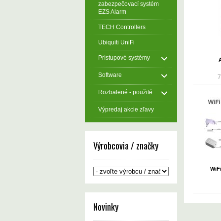
zabezpečovací systém
EZS Alarm
TECH Controllers
Ubiquiti UniFi
Prístupové systémy
Software
7
Rozbalené - použité
Výpredaj akcie zľavy
Výrobcovia / značky
WiFi
Novinky