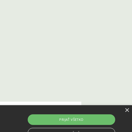
×
KONTAKT
Kontaktné údaje
Zásady používania cookies
PRIJAŤ VŠETKO
Vrátenie tovaru do 14 dní