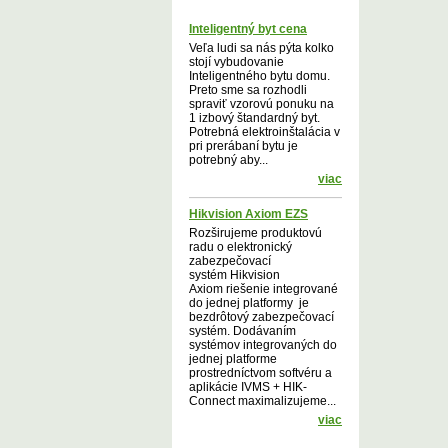
Inteligentný byt cena
Veľa ludi sa nás pýta kolko
stojí vybudovanie
Inteligentného bytu domu.
Preto sme sa rozhodli
spraviť vzorovú ponuku na
1 izbový štandardný byt.
Potrebná elektroinštalácia v
pri prerábaní bytu je
potrebný aby...
viac
Hikvision Axiom EZS
Rozširujeme produktovú
radu o elektronický
zabezpečovací
systém Hikvision
Axiom riešenie integrované
do jednej platformy je
bezdrôtový zabezpečovací
systém. Dodávaním
systémov integrovaných do
jednej platforme
prostredníctvom softvéru a
aplikácie IVMS + HIK-
Connect maximalizujeme...
viac