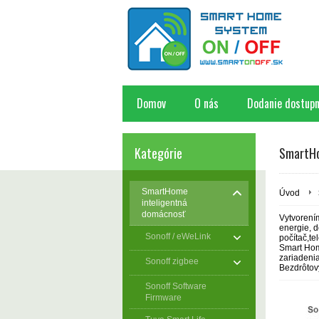
Domov
O nás
Dodanie dostupn
Kategórie
SmartHo
SmartHome
Úvod
inteligentná
domácnosť
Vytvorením
energie, d
Sonoff / eWeLink
počítač,te
Smart Home
zariadenia
Sonoff zigbee
Bezdrôtov
Sonoff Software
Firmware