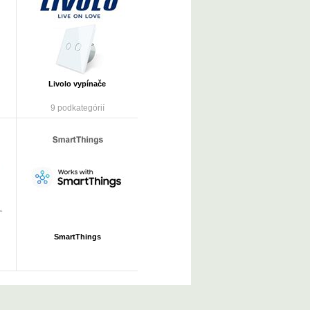
Livolo vypínače
9 podkategórií
SmartThings