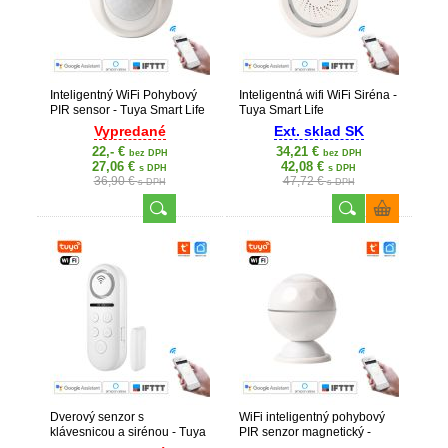
Inteligentný WiFi Pohybový
Inteligentná wifi WiFi Siréna -
PIR sensor - Tuya Smart Life
Tuya Smart Life
Vypredané
Ext. sklad SK
22,- €
34,21 €
bez DPH
bez DPH
27,06 €
42,08 €
s DPH
s DPH
36,90 €
47,72 €
s DPH
s DPH
Dverový senzor s
WiFi inteligentný pohybový
klávesnicou a sirénou - Tuya
PIR senzor magnetický -
Smart Life
Tuya Smart Life