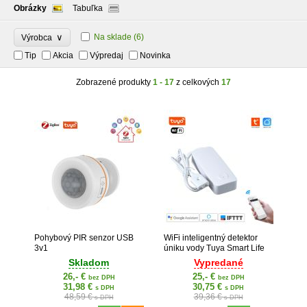
Obrázky
Tabuľka
∨
Na sklade
(6)
Výrobca
Tip
Akcia
Výpredaj
Novinka
Zobrazené produkty
1 - 17
z celkových
17
Pohybový PIR senzor USB
WiFi inteligentný detektor
3v1
úniku vody Tuya Smart Life
Skladom
Vypredané
26,- €
25,- €
bez DPH
bez DPH
31,98 €
30,75 €
s DPH
s DPH
48,59 €
39,36 €
s DPH
s DPH