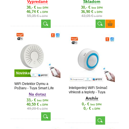
Vypredané
Skladom
38,- €
30,- €
bez DPH
bez DPH
46,74 €
36,90 €
s DPH
s DPH
55,35 €
43,05 €
s DPH
s DPH
Novinka
WiFi Detektor Dymu a
Inteligentný WiFi Snímač
Požiaru - Tuya Smart Life
vlhkosti a teploty - Tuya
Na dotaz
Smart Life
Archív
33,- €
bez DPH
0,- €
40,59 €
bez DPH
s DPH
0,- €
49,20 €
s DPH
s DPH