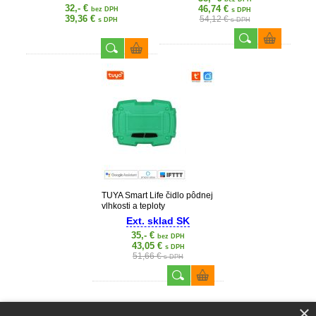
32,- €
46,74 €
bez DPH
s DPH
39,36 €
54,12 €
s DPH
s DPH
TUYA Smart Life čidlo pôdnej
vlhkosti a teploty
Ext. sklad SK
35,- €
bez DPH
43,05 €
s DPH
51,66 €
s DPH
×