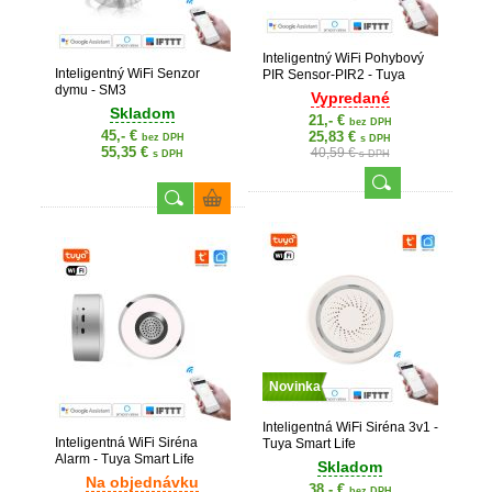
Inteligentný WiFi Pohybový
Inteligentný WiFi Senzor
PIR Sensor-PIR2 - Tuya
dymu - SM3
Smart Life
Vypredané
Skladom
21,- €
bez DPH
45,- €
25,83 €
bez DPH
s DPH
55,35 €
40,59 €
s DPH
s DPH
Novinka
Inteligentná WiFi Siréna 3v1 -
Inteligentná WiFi Siréna
Tuya Smart Life
Alarm - Tuya Smart Life
Skladom
Na objednávku
38,- €
bez DPH