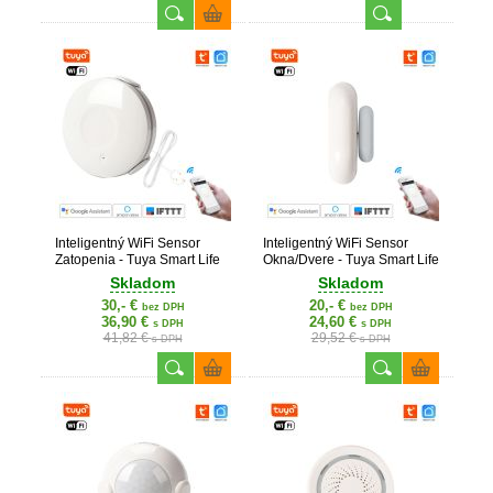
Inteligentný WiFi Sensor
Inteligentný WiFi Sensor
Zatopenia - Tuya Smart Life
Okna/Dvere - Tuya Smart Life
Skladom
Skladom
30,- €
20,- €
bez DPH
bez DPH
36,90 €
24,60 €
s DPH
s DPH
41,82 €
29,52 €
s DPH
s DPH