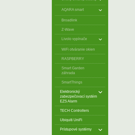
AQARA smart
Broadlink
Z-Wave
Livolo vypínače
WiFi otváranie okien
RASPBERRY
Smart Garden
záhrada
SmartThings
Elektronický
zabezpečovací systém
EZS Alarm
TECH Controllers
Ubiquiti UniFi
Prístupové systémy