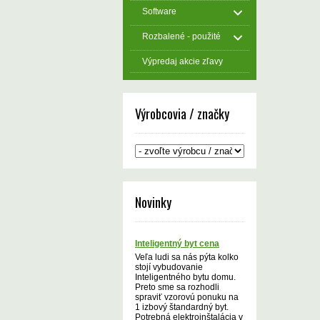
Software
Rozbalené - použité
Výpredaj akcie zľavy
Výrobcovia / značky
Novinky
Inteligentný byt cena
Veľa ludi sa nás pýta kolko
stojí vybudovanie
Inteligentného bytu domu.
Preto sme sa rozhodli
spraviť vzorovú ponuku na
1 izbový štandardný byt.
Potrebná elektroinštalácia v