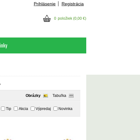
Prihlásenie
Registrácia
0
položiek
(0,00 €)
inky
y
Obrázky
Tabuľka
Tip
Akcia
Výpredaj
Novinka