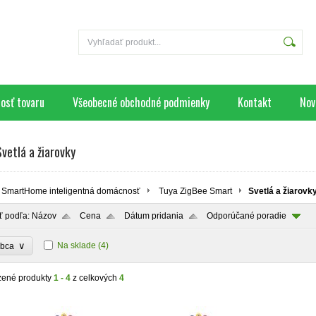
osť tovaru
Všeobecné obchodné podmienky
Kontakt
Nov
vetlá a žiarovky
SmartHome inteligentná domácnosť
Tuya ZigBee Smart
Svetlá a žiarovk
ť podľa:
Názov
Cena
Dátum pridania
Odporúčané poradie
∨
Na sklade
(4)
obca
zené produkty
1 - 4
z celkových
4