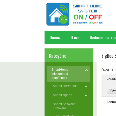
Domov
O nás
Dodanie dostupn
Kategórie
ZigBee S
SmartHome
Úvod
inteligentná
domácnosť
Zoradi
Sonoff / eWeLink
Výr
Sonoff zigbee
Zobra
Sonoff Software
Firmware