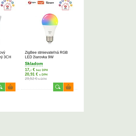
ový
ZigBee stmievateľná RGB
ový 3CH
LED žiarovka 9W
Skladom
17,- €
bez DPH
20,91 €
s DPH
29,52 €
s DPH