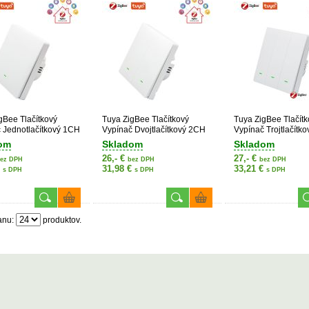
gBee Tlačítkový
Tuya ZigBee Tlačítkový
Tuya ZigBee Tlačítk
 Jednotlačítkový 1CH
Vypínač Dvojtlačítkový 2CH
Vypínač Trojtlačítk
om
Skladom
Skladom
26,- €
27,- €
ez DPH
bez DPH
bez DPH
€
31,98 €
33,21 €
s DPH
s DPH
s DPH
anu:
produktov.