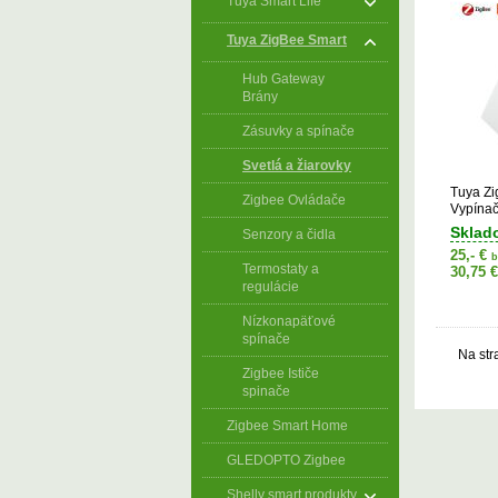
Tuya Smart Life
Tuya ZigBee Smart
Hub Gateway
Brány
Zásuvky a spínače
Svetlá a žiarovky
Tuya Zi
Zigbee Ovládače
Vypínač
Sklad
Senzory a čidla
25,- €
b
Termostaty a
30,75 
regulácie
Nízkonapäťové
spínače
Na str
Zigbee Ističe
spinače
Zigbee Smart Home
GLEDOPTO Zigbee
Shelly smart produkty