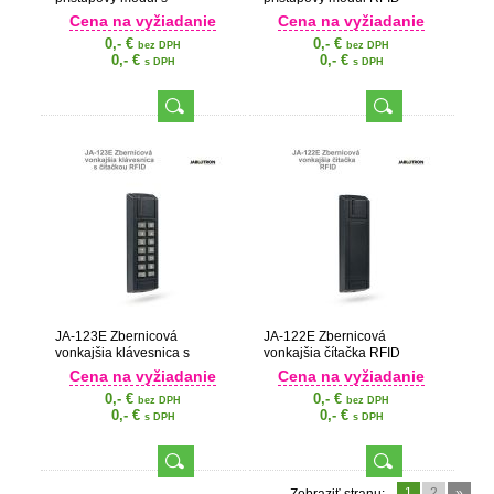
klávesnicou a RFID
Cena na vyžiadanie
Cena na vyžiadanie
0,- €
0,- €
bez DPH
bez DPH
0,- €
0,- €
s DPH
s DPH
JA-123E Zbernicová
JA-122E Zbernicová
vonkajšia klávesnica s
vonkajšia čítačka RFID
čítačkou RFID
Cena na vyžiadanie
Cena na vyžiadanie
0,- €
0,- €
bez DPH
bez DPH
0,- €
0,- €
s DPH
s DPH
1
2
»