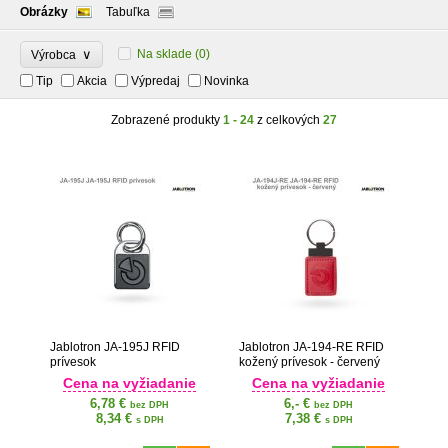
Obrázky
Tabuľka
∨
Na sklade
(0)
Výrobca
Tip
Akcia
Výpredaj
Novinka
Zobrazené produkty
1 - 24
z celkových
27
Jablotron JA-195J RFID
Jablotron JA-194-RE RFID
prívesok
kožený prívesok - červený
Cena na vyžiadanie
Cena na vyžiadanie
6,78 €
6,- €
bez DPH
bez DPH
8,34 €
7,38 €
s DPH
s DPH