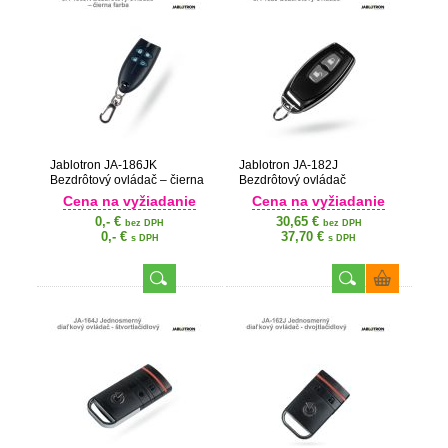
Jablotron JA-186JK
Jablotron JA-182J
Bezdrôtový ovládač – čierna
Bezdrôtový ovládač
farba
Cena na vyžiadanie
Cena na vyžiadanie
0,- €
30,65 €
bez DPH
bez DPH
0,- €
37,70 €
s DPH
s DPH