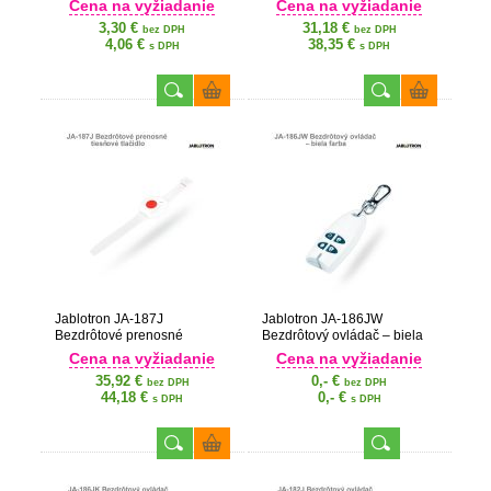
Cena na vyžiadanie
Cena na vyžiadanie
JABLOTRON 100
3,30 €
31,18 €
bez DPH
bez DPH
4,06 €
38,35 €
s DPH
s DPH
Jablotron JA-187J
Jablotron JA-186JW
Bezdrôtové prenosné
Bezdrôtový ovládač – biela
tiesňové tlačidlo
farba
Cena na vyžiadanie
Cena na vyžiadanie
35,92 €
0,- €
bez DPH
bez DPH
44,18 €
0,- €
s DPH
s DPH