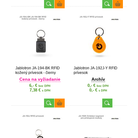
Jablotron JA-194-BK RFID
Jablotron JA-192J-Y RFID
kožený prívesok - čierny
prívesok
Cena na vyžiadanie
Archív
6,- €
0,- €
bez DPH
bez DPH
7,38 €
0,- €
s DPH
s DPH