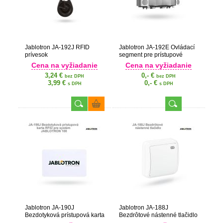
Jablotron JA-192J RFID
Jablotron JA-192E Ovládací
prívesok
segment pre prístupové
moduly
Cena na vyžiadanie
Cena na vyžiadanie
3,24 €
0,- €
bez DPH
bez DPH
3,99 €
0,- €
s DPH
s DPH
Jablotron JA-190J
Jablotron JA-188J
Bezdotyková prístupová karta
Bezdrôtové nástenné tlačidlo
RFID pre systém