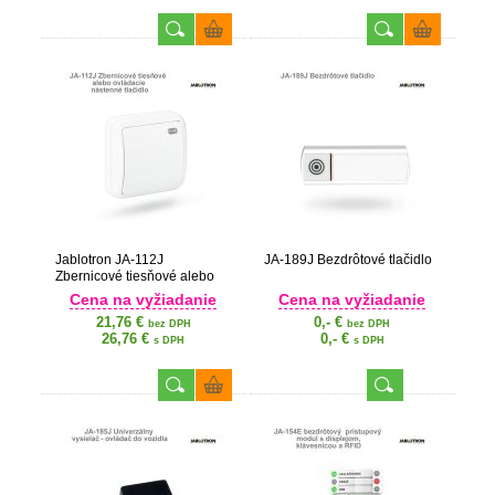
Jablotron JA-112J
JA-189J Bezdrôtové tlačidlo
Zbernicové tiesňové alebo
ovládacie nástenné tlačidlo
Cena na vyžiadanie
Cena na vyžiadanie
21,76 €
0,- €
bez DPH
bez DPH
26,76 €
0,- €
s DPH
s DPH