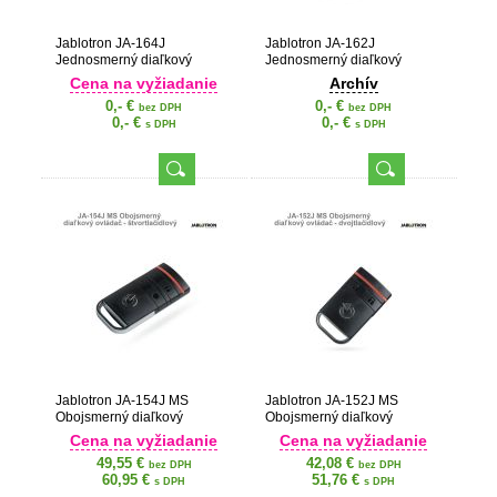
Jablotron JA-164J
Jablotron JA-162J
Jednosmerný diaľkový
Jednosmerný diaľkový
ovládač - štvortlačidlový
ovládač - dvojtlačidlový
Cena na vyžiadanie
Archív
0,- €
0,- €
bez DPH
bez DPH
0,- €
0,- €
s DPH
s DPH
Jablotron JA-154J MS
Jablotron JA-152J MS
Obojsmerný diaľkový
Obojsmerný diaľkový
ovládač - štvortlačidlový
ovládač - dvojtlačidlový
Cena na vyžiadanie
Cena na vyžiadanie
49,55 €
42,08 €
bez DPH
bez DPH
60,95 €
51,76 €
s DPH
s DPH