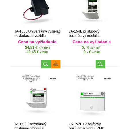
JA-185J Univerzálny vysielač
JA-154E prístupový
- ovládač do vozidla
bezdrôtový modul s
displejom, klávesnicou a
Cena na vyžiadanie
Cena na vyžiadanie
RFID
34,51 €
0,- €
bez DPH
bez DPH
42,45 €
0,- €
s DPH
s DPH
JA-153E Bezdrôtový
JA-152E Bezdrôtový
prístupový modul s
prístupový modul RFID