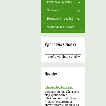
Prístupové systémy
Software
Rozbalené - použité
Výpredaj akcie zľavy
Výrobcovia / značky
Novinky
Inteligentný byt cena
Veľa ludi sa nás pýta kolko
stojí vybudovanie
Inteligentného bytu domu.
Preto sme sa rozhodli
spraviť vzorovú ponuku na