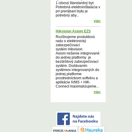
1 izbový štandardný byt.
Potrebná elektroinštalácia v
pri prerábaní bytu je
potrebný aby...
viac
Hikvision Axiom EZS
Rozširujeme produktovú
radu o elektronický
zabezpečovací
systém Hikvision
Axiom riešenie integrované
do jednej platformy je
bezdrôtový zabezpečovací
systém. Dodávaním
systémov integrovaných do
jednej platforme
prostredníctvom softvéru a
aplikácie IVMS + HIK-
Connect maximalizujeme...
viac