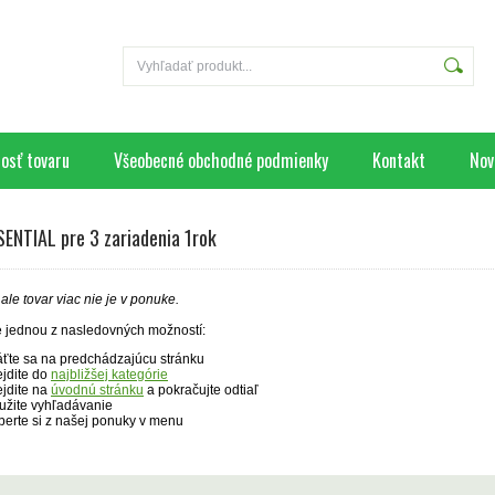
osť tovaru
Všeobecné obchodné podmienky
Kontakt
Nov
ENTIAL pre 3 zariadenia 1rok
ale tovar viac nie je v ponuke.
e jednou z nasledovných možností:
áťte sa na predchádzajúcu stránku
ejdite do
najbližšej kategórie
ejdite na
úvodnú stránku
a pokračujte odtiaľ
užite vyhľadávanie
berte si z našej ponuky v menu